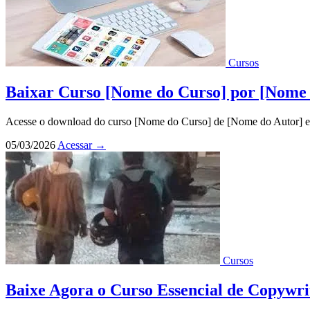
Cursos
Baixar Curso [Nome do Curso] por [Nome
Acesse o download do curso [Nome do Curso] de [Nome do Autor] em 
05/03/2026
Acessar
→
Cursos
Baixe Agora o Curso Essencial de Copywri