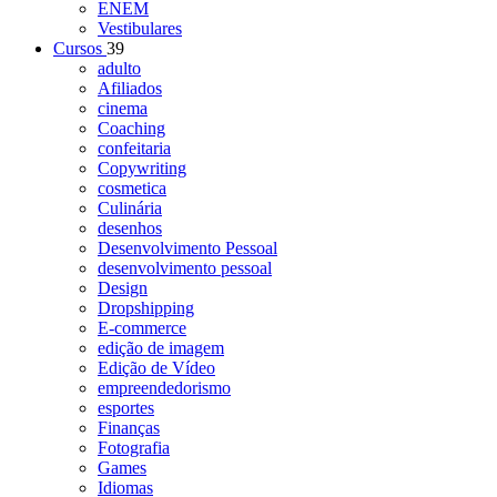
ENEM
Vestibulares
Cursos
39
adulto
Afiliados
cinema
Coaching
confeitaria
Copywriting
cosmetica
Culinária
desenhos
Desenvolvimento Pessoal
desenvolvimento pessoal
Design
Dropshipping
E-commerce
edição de imagem
Edição de Vídeo
empreendedorismo
esportes
Finanças
Fotografia
Games
Idiomas