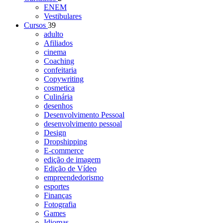
ENEM
Vestibulares
Cursos
39
adulto
Afiliados
cinema
Coaching
confeitaria
Copywriting
cosmetica
Culinária
desenhos
Desenvolvimento Pessoal
desenvolvimento pessoal
Design
Dropshipping
E-commerce
edição de imagem
Edição de Vídeo
empreendedorismo
esportes
Finanças
Fotografia
Games
Idiomas