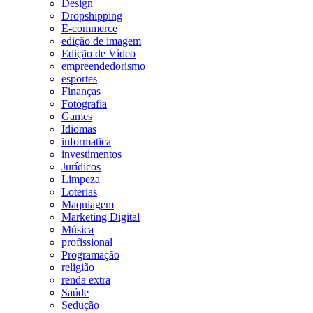
Design
Dropshipping
E-commerce
edição de imagem
Edição de Vídeo
empreendedorismo
esportes
Finanças
Fotografia
Games
Idiomas
informatica
investimentos
Jurídicos
Limpeza
Loterias
Maquiagem
Marketing Digital
Música
profissional
Programação
religião
renda extra
Saúde
Sedução