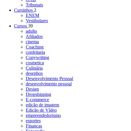
Tribunais
Cursinhos
2
ENEM
Vestibulares
Cursos
39
adulto
Afiliados
cinema
Coaching
confeitaria
Copywriting
cosmetica
Culinária
desenhos
Desenvolvimento Pessoal
desenvolvimento pessoal
Design
Dropshipping
E-commerce
edição de imagem
Edição de Vídeo
empreendedorismo
esportes
Finanças