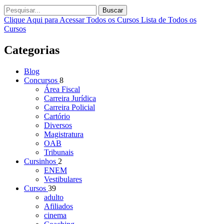
Buscar
Clique Aqui para Acessar Todos os Cursos
Lista de Todos os
Cursos
Categorias
Blog
Concursos
8
Área Fiscal
Carreira Jurídica
Carreira Policial
Cartório
Diversos
Magistratura
OAB
Tribunais
Cursinhos
2
ENEM
Vestibulares
Cursos
39
adulto
Afiliados
cinema