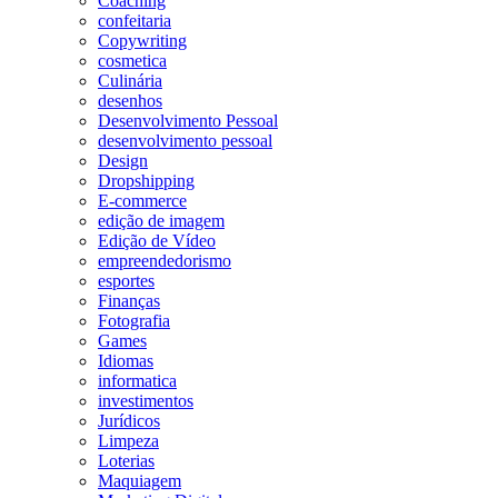
Coaching
confeitaria
Copywriting
cosmetica
Culinária
desenhos
Desenvolvimento Pessoal
desenvolvimento pessoal
Design
Dropshipping
E-commerce
edição de imagem
Edição de Vídeo
empreendedorismo
esportes
Finanças
Fotografia
Games
Idiomas
informatica
investimentos
Jurídicos
Limpeza
Loterias
Maquiagem