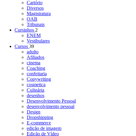
Cartório
Diversos
Magistratura
OAB
Tribunais
Cursinhos
2
ENEM
Vestibulares
Cursos
39
adulto
Afiliados
cinema
Coaching
confeitaria
Copywriting
cosmetica
Culinária
desenhos
Desenvolvimento Pessoal
desenvolvimento pessoal
Design
Dropshipping
E-commerce
edição de imagem
Edição de Vídeo