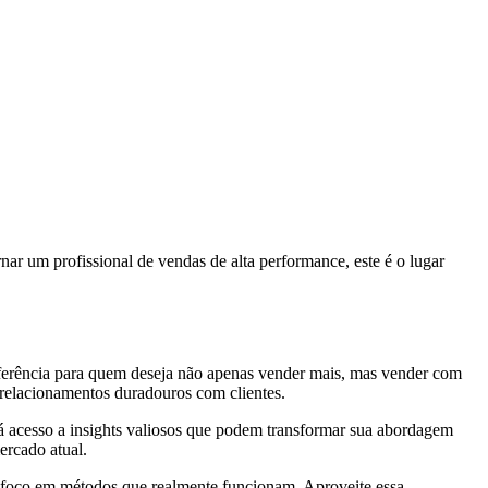
nar um profissional de vendas de alta performance, este é o lugar
ferência para quem deseja não apenas vender mais, mas vender com
r relacionamentos duradouros com clientes.
á acesso a insights valiosos que podem transformar sua abordagem
ercado atual.
 foco em métodos que realmente funcionam. Aproveite essa