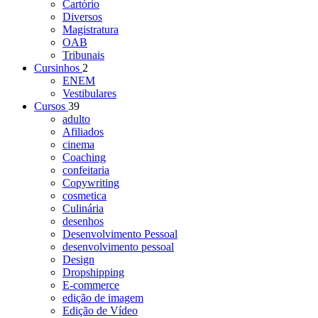
Cartório
Diversos
Magistratura
OAB
Tribunais
Cursinhos
2
ENEM
Vestibulares
Cursos
39
adulto
Afiliados
cinema
Coaching
confeitaria
Copywriting
cosmetica
Culinária
desenhos
Desenvolvimento Pessoal
desenvolvimento pessoal
Design
Dropshipping
E-commerce
edição de imagem
Edição de Vídeo