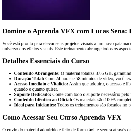
Domine o Aprenda VFX com Lucas Sena: D
Você está pronto para elevar seus projetos visuais a um novo patama
universo dos efeitos visuais. Este treinamento abrange todos os aspecto
Detalhes Essenciais do Curso
Conteúdo Abrangente:
O material totaliza 37.6 GB, garanti
Duração Total:
Com 24 horas e 58 minutos de vídeo, você ter
Acesso Imediato e Vitalício:
Assim que adquirir, o acesso é li
quando e quanto quiser.
Suporte Dedicado:
Conte com todo o suporte necessário pelo t
Conteúdo Idêntico ao Oficial:
Os materiais são 100% completo
Ideal para Iniciantes:
Todos os treinamentos são focados no pú
Como Acessar Seu Curso Aprenda VFX
O envio do material adquirido é feito de forma ágil e segura através d