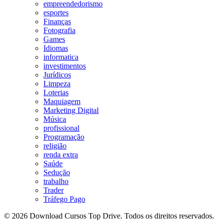
empreendedorismo
esportes
Finanças
Fotografia
Games
Idiomas
informatica
investimentos
Jurídicos
Limpeza
Loterias
Maquiagem
Marketing Digital
Música
profissional
Programação
religião
renda extra
Saúde
Sedução
trabalho
Trader
Tráfego Pago
© 2026 Download Cursos Top Drive. Todos os direitos reservados.