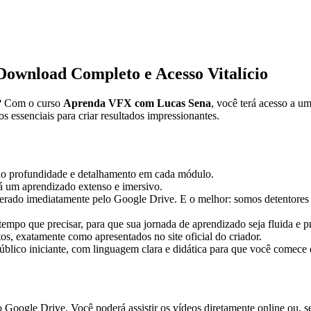
ownload Completo e Acesso Vitalício
r? Com o curso
Aprenda VFX com Lucas Sena
, você terá acesso a u
s essenciais para criar resultados impressionantes.
ndo profundidade e detalhamento em cada módulo.
á um aprendizado extenso e imersivo.
berado imediatamente pelo Google Drive. E o melhor: somos detentores d
empo que precisar, para que sua jornada de aprendizado seja fluida e p
s, exatamente como apresentados no site oficial do criador.
blico iniciante, com linguagem clara e didática para que você comece 
o Google Drive. Você poderá assistir os vídeos diretamente online ou, se