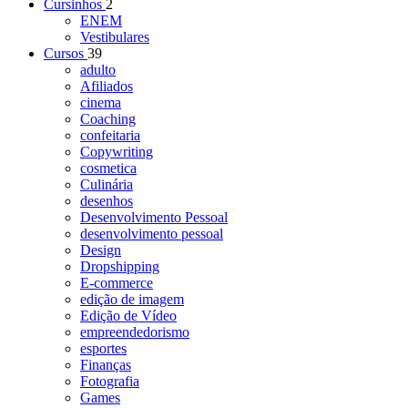
Cursinhos
2
ENEM
Vestibulares
Cursos
39
adulto
Afiliados
cinema
Coaching
confeitaria
Copywriting
cosmetica
Culinária
desenhos
Desenvolvimento Pessoal
desenvolvimento pessoal
Design
Dropshipping
E-commerce
edição de imagem
Edição de Vídeo
empreendedorismo
esportes
Finanças
Fotografia
Games