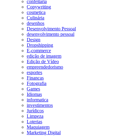
confeitaria
Copywriting
cosmetica
Culinária
desenhos
Desenvolvimento Pessoal
desenvolvimento pessoal
Design
Dropshipping
E-commerce
edição de imagem
Edição de Vídeo
empreendedorismo
esportes
Finanças
Fotografia
Games
Idiomas
informatica
investimentos
Jurídicos
Limpeza
Loterias
Maquiagem
Marketing Digital