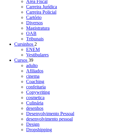
Área Fiscal
Carreira Jurídica
Carreira Policial
Cartório
Diversos
Magistratura
OAB
Tribunais
Cursinhos
2
ENEM
Vestibulares
Cursos
39
adulto
Afiliados
cinema
Coaching
confeitaria
Copywriting
cosmetica
Culinária
desenhos
Desenvolvimento Pessoal
desenvolvimento pessoal
Design
Dropshipping