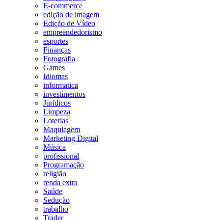
E-commerce
edição de imagem
Edição de Vídeo
empreendedorismo
esportes
Finanças
Fotografia
Games
Idiomas
informatica
investimentos
Jurídicos
Limpeza
Loterias
Maquiagem
Marketing Digital
Música
profissional
Programação
religião
renda extra
Saúde
Sedução
trabalho
Trader