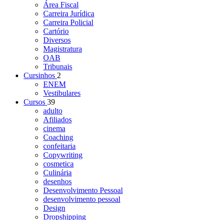
Área Fiscal
Carreira Jurídica
Carreira Policial
Cartório
Diversos
Magistratura
OAB
Tribunais
Cursinhos
2
ENEM
Vestibulares
Cursos
39
adulto
Afiliados
cinema
Coaching
confeitaria
Copywriting
cosmetica
Culinária
desenhos
Desenvolvimento Pessoal
desenvolvimento pessoal
Design
Dropshipping