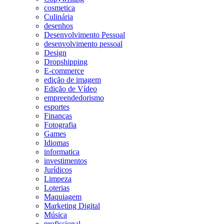
cosmetica
Culinária
desenhos
Desenvolvimento Pessoal
desenvolvimento pessoal
Design
Dropshipping
E-commerce
edição de imagem
Edição de Vídeo
empreendedorismo
esportes
Finanças
Fotografia
Games
Idiomas
informatica
investimentos
Jurídicos
Limpeza
Loterias
Maquiagem
Marketing Digital
Música
profissional