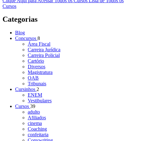
Clique Aqui para Acessar Todos os Cursos
Lista de Todos os
Cursos
Categorias
Blog
Concursos
8
Área Fiscal
Carreira Jurídica
Carreira Policial
Cartório
Diversos
Magistratura
OAB
Tribunais
Cursinhos
2
ENEM
Vestibulares
Cursos
39
adulto
Afiliados
cinema
Coaching
confeitaria
Copywriting