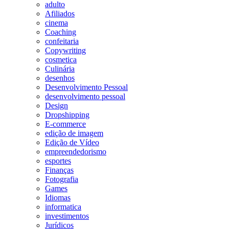
adulto
Afiliados
cinema
Coaching
confeitaria
Copywriting
cosmetica
Culinária
desenhos
Desenvolvimento Pessoal
desenvolvimento pessoal
Design
Dropshipping
E-commerce
edição de imagem
Edição de Vídeo
empreendedorismo
esportes
Finanças
Fotografia
Games
Idiomas
informatica
investimentos
Jurídicos