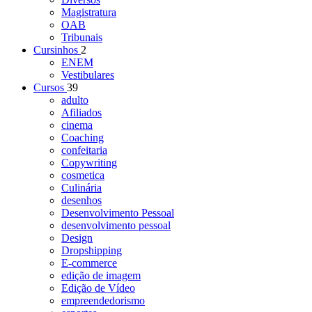
Magistratura
OAB
Tribunais
Cursinhos
2
ENEM
Vestibulares
Cursos
39
adulto
Afiliados
cinema
Coaching
confeitaria
Copywriting
cosmetica
Culinária
desenhos
Desenvolvimento Pessoal
desenvolvimento pessoal
Design
Dropshipping
E-commerce
edição de imagem
Edição de Vídeo
empreendedorismo