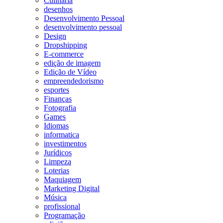
Culinária
desenhos
Desenvolvimento Pessoal
desenvolvimento pessoal
Design
Dropshipping
E-commerce
edição de imagem
Edição de Vídeo
empreendedorismo
esportes
Finanças
Fotografia
Games
Idiomas
informatica
investimentos
Jurídicos
Limpeza
Loterias
Maquiagem
Marketing Digital
Música
profissional
Programação