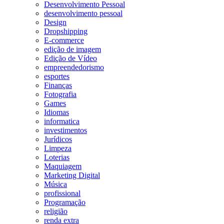
Desenvolvimento Pessoal
desenvolvimento pessoal
Design
Dropshipping
E-commerce
edição de imagem
Edição de Vídeo
empreendedorismo
esportes
Finanças
Fotografia
Games
Idiomas
informatica
investimentos
Jurídicos
Limpeza
Loterias
Maquiagem
Marketing Digital
Música
profissional
Programação
religião
renda extra