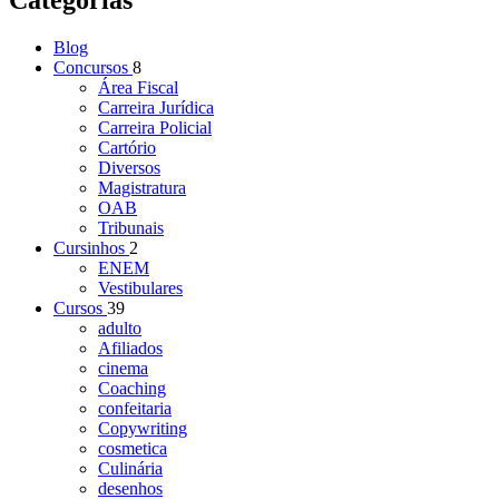
Categorias
Blog
Concursos
8
Área Fiscal
Carreira Jurídica
Carreira Policial
Cartório
Diversos
Magistratura
OAB
Tribunais
Cursinhos
2
ENEM
Vestibulares
Cursos
39
adulto
Afiliados
cinema
Coaching
confeitaria
Copywriting
cosmetica
Culinária
desenhos