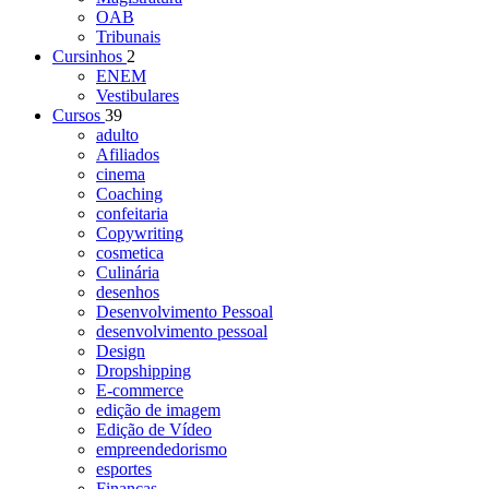
OAB
Tribunais
Cursinhos
2
ENEM
Vestibulares
Cursos
39
adulto
Afiliados
cinema
Coaching
confeitaria
Copywriting
cosmetica
Culinária
desenhos
Desenvolvimento Pessoal
desenvolvimento pessoal
Design
Dropshipping
E-commerce
edição de imagem
Edição de Vídeo
empreendedorismo
esportes
Finanças