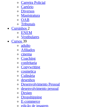
Carreira Policial
Cartório
Diversos
Magistratura
OAB
Tribunais
Cursinhos
2
ENEM
Vestibulares
Cursos
39
adulto
Afiliados
cinema
Coaching
confeitaria
Copywriting
cosmetica
Culinária
desenhos
Desenvolvimento Pessoal
desenvolvimento pessoal
Design
Dropshipping
E-commerce
edição de imagem