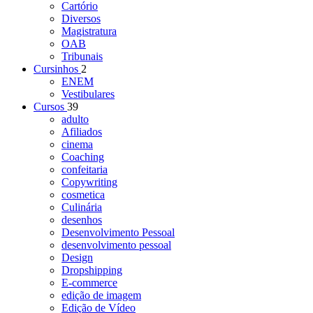
Cartório
Diversos
Magistratura
OAB
Tribunais
Cursinhos
2
ENEM
Vestibulares
Cursos
39
adulto
Afiliados
cinema
Coaching
confeitaria
Copywriting
cosmetica
Culinária
desenhos
Desenvolvimento Pessoal
desenvolvimento pessoal
Design
Dropshipping
E-commerce
edição de imagem
Edição de Vídeo