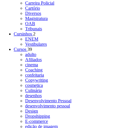
Carreira Policial
Cartório
Diversos
Magistratura
OAB
Tribunais
Cursinhos
2
ENEM
Vestibulares
Cursos
39
adulto
Afiliados
cinema
Coaching
confeitaria
Copywriting
cosmetica
Culinária
desenhos
Desenvolvimento Pessoal
desenvolvimento pessoal
Design
Dropshipping
E-commerce
edição de imagem