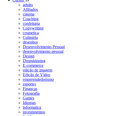
Cursos
39
adulto
Afiliados
cinema
Coaching
confeitaria
Copywriting
cosmetica
Culinária
desenhos
Desenvolvimento Pessoal
desenvolvimento pessoal
Design
Dropshipping
E-commerce
edição de imagem
Edição de Vídeo
empreendedorismo
esportes
Finanças
Fotografia
Games
Idiomas
informatica
investimentos