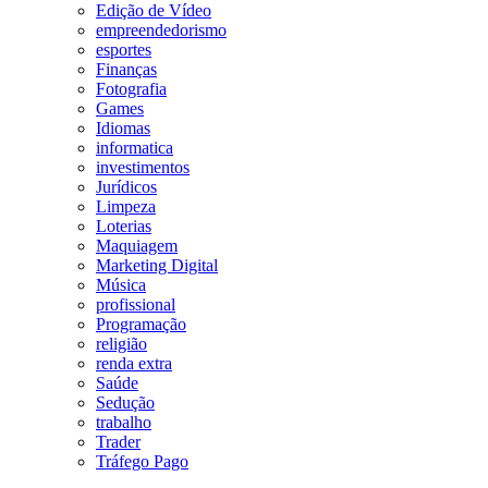
Edição de Vídeo
empreendedorismo
esportes
Finanças
Fotografia
Games
Idiomas
informatica
investimentos
Jurídicos
Limpeza
Loterias
Maquiagem
Marketing Digital
Música
profissional
Programação
religião
renda extra
Saúde
Sedução
trabalho
Trader
Tráfego Pago