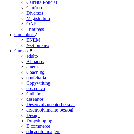
Carreira Policial
Cartório
Diversos
Magistratura
OAB
Tribunais
Cursinhos
2
ENEM
Vestibulares
Cursos
39
adulto
Afiliados
cinema
Coaching
confeitaria
Copywriting
cosmetica
Culinária
desenhos
Desenvolvimento Pessoal
desenvolvimento pessoal
Design
Dropshipping
E-commerce
edição de imagem