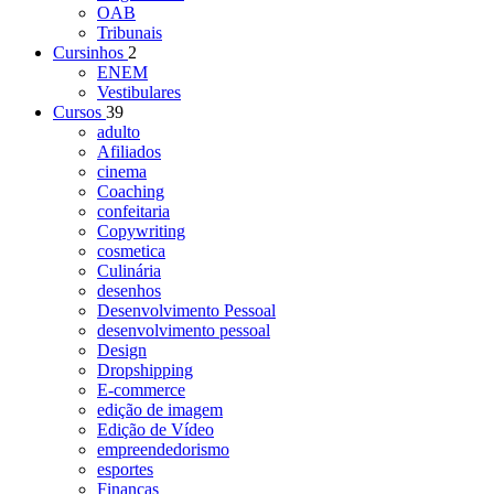
OAB
Tribunais
Cursinhos
2
ENEM
Vestibulares
Cursos
39
adulto
Afiliados
cinema
Coaching
confeitaria
Copywriting
cosmetica
Culinária
desenhos
Desenvolvimento Pessoal
desenvolvimento pessoal
Design
Dropshipping
E-commerce
edição de imagem
Edição de Vídeo
empreendedorismo
esportes
Finanças