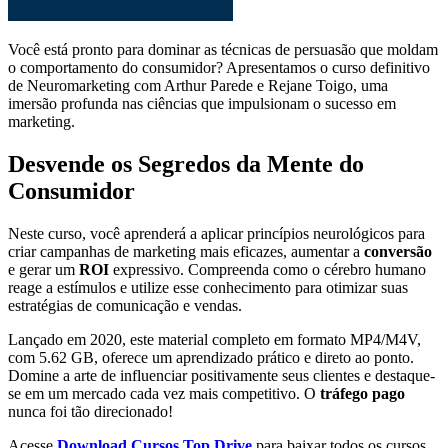
Você está pronto para dominar as técnicas de persuasão que moldam
o comportamento do consumidor? Apresentamos o curso definitivo
de Neuromarketing com Arthur Parede e Rejane Toigo, uma
imersão profunda nas ciências que impulsionam o sucesso em
marketing.
Desvende os Segredos da Mente do
Consumidor
Neste curso, você aprenderá a aplicar princípios neurológicos para
criar campanhas de marketing mais eficazes, aumentar a
conversão
e gerar um
ROI
expressivo. Compreenda como o cérebro humano
reage a estímulos e utilize esse conhecimento para otimizar suas
estratégias de comunicação e vendas.
Lançado em 2020, este material completo em formato MP4/M4V,
com 5.62 GB, oferece um aprendizado prático e direto ao ponto.
Domine a arte de influenciar positivamente seus clientes e destaque-
se em um mercado cada vez mais competitivo. O
tráfego pago
nunca foi tão direcionado!
Acesse
Download Cursos Top Drive
para baixar todos os cursos