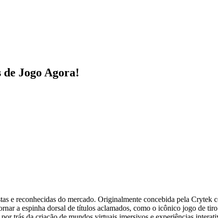
 de Jogo Agora!
stas e reconhecidas do mercado. Originalmente concebida pela Crytek
rnar a espinha dorsal de títulos aclamados, como o icônico jogo de tiro
or trás da criação de mundos virtuais imersivos e experiências interativ