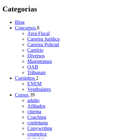
Categorias
Blog
Concursos
8
Área Fiscal
Carreira Jurídica
Carreira Policial
Cartório
Diversos
Magistratura
OAB
Tribunais
Cursinhos
2
ENEM
Vestibulares
Cursos
39
adulto
Afiliados
cinema
Coaching
confeitaria
Copywriting
cosmetica