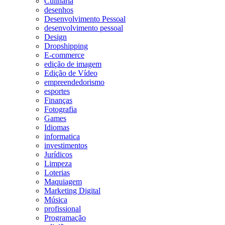
Culinária
desenhos
Desenvolvimento Pessoal
desenvolvimento pessoal
Design
Dropshipping
E-commerce
edição de imagem
Edição de Vídeo
empreendedorismo
esportes
Finanças
Fotografia
Games
Idiomas
informatica
investimentos
Jurídicos
Limpeza
Loterias
Maquiagem
Marketing Digital
Música
profissional
Programação