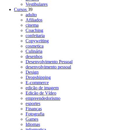
Vestibulares
Cursos
39
adulto
Afiliados
cinema
Coaching
confeitaria
Copywriting
cosmetica
Culinária
desenhos
Desenvolvimento Pessoal
desenvolvimento pessoal
Design
Dropshipping
E-commerce
edição de imagem
Edição de Vídeo
empreendedorismo
esportes
Finanças
Fotografia
Games
Idiomas
informatica