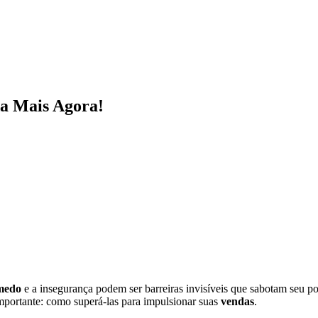
da Mais Agora!
medo
e a insegurança podem ser barreiras invisíveis que sabotam seu p
mportante: como superá-las para impulsionar suas
vendas
.