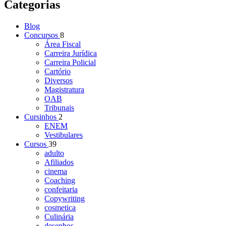
Categorias
Blog
Concursos
8
Área Fiscal
Carreira Jurídica
Carreira Policial
Cartório
Diversos
Magistratura
OAB
Tribunais
Cursinhos
2
ENEM
Vestibulares
Cursos
39
adulto
Afiliados
cinema
Coaching
confeitaria
Copywriting
cosmetica
Culinária
desenhos