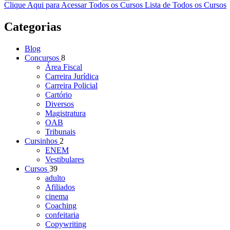
Clique Aqui para Acessar Todos os Cursos
Lista de Todos os Cursos
Categorias
Blog
Concursos
8
Área Fiscal
Carreira Jurídica
Carreira Policial
Cartório
Diversos
Magistratura
OAB
Tribunais
Cursinhos
2
ENEM
Vestibulares
Cursos
39
adulto
Afiliados
cinema
Coaching
confeitaria
Copywriting