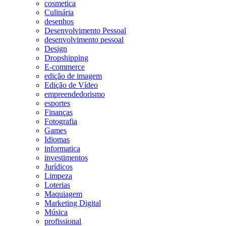
cosmetica
Culinária
desenhos
Desenvolvimento Pessoal
desenvolvimento pessoal
Design
Dropshipping
E-commerce
edição de imagem
Edição de Vídeo
empreendedorismo
esportes
Finanças
Fotografia
Games
Idiomas
informatica
investimentos
Jurídicos
Limpeza
Loterias
Maquiagem
Marketing Digital
Música
profissional