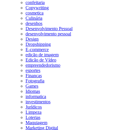
confeitaria
Copywriting
cosmetica
Culinária
desenhos
Desenvolvimento Pessoal
desenvolvimento pessoal
Design
Dropshipping
E-commerce
edição de imagem
Edição de Vídeo
empreendedorismo
esportes
Finanças
Fotografia
Games
Idiomas
informatica
investimentos
Jurídicos
Limpeza
Loterias
Maquiagem
Marketing Digital