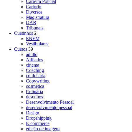
Carreira Policial
Cartório
Diversos
Magistratura
OAB
Tribunais
Cursinhos
2
ENEM
Vestibulares
Cursos
39
adulto
Afiliados
cinema
Coaching
confeitaria
Copywriting
cosmetica
Culinária
desenhos
Desenvolvimento Pessoal
desenvolvimento pessoal
Design
Dropshipping
E-commerce
edição de imagem