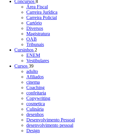
Concursos
8
Área Fiscal
Carreira Jurídica
Carreira Policial
Cartório
Diversos
Magistratura
OAB
Tribunais
Cursinhos
2
ENEM
Vestibulares
Cursos
39
adulto
Afiliados
cinema
Coaching
confeitaria
Copywriting
cosmetica
Culinária
desenhos
Desenvolvimento Pessoal
desenvolvimento pessoal
Design