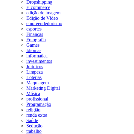
Dropshipping
E-commerce
edição de imagem
Edição de Vídeo
empreendedorismo
esportes
Finanças
Fotografia
Games
Idiomas
informatica
investimentos
Jurídicos
Limpeza
Loterias
Maquiagem
Marketing Digital
Música
profissional
Programação
religião
renda extra
Saúde
Sedução
trabalho