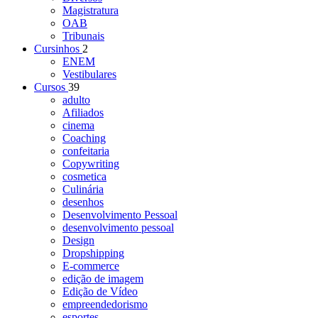
Magistratura
OAB
Tribunais
Cursinhos
2
ENEM
Vestibulares
Cursos
39
adulto
Afiliados
cinema
Coaching
confeitaria
Copywriting
cosmetica
Culinária
desenhos
Desenvolvimento Pessoal
desenvolvimento pessoal
Design
Dropshipping
E-commerce
edição de imagem
Edição de Vídeo
empreendedorismo
esportes