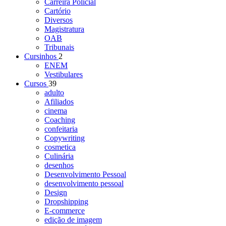
Carreira Policial
Cartório
Diversos
Magistratura
OAB
Tribunais
Cursinhos
2
ENEM
Vestibulares
Cursos
39
adulto
Afiliados
cinema
Coaching
confeitaria
Copywriting
cosmetica
Culinária
desenhos
Desenvolvimento Pessoal
desenvolvimento pessoal
Design
Dropshipping
E-commerce
edição de imagem