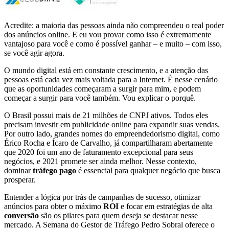
Acredite: a maioria das pessoas ainda não compreendeu o real poder
dos anúncios online. E eu vou provar como isso é extremamente
vantajoso para você e como é possível ganhar – e muito – com isso,
se você agir agora.
O mundo digital está em constante crescimento, e a atenção das
pessoas está cada vez mais voltada para a Internet. É nesse cenário
que as oportunidades começaram a surgir para mim, e podem
começar a surgir para você também. Vou explicar o porquê.
O Brasil possui mais de 21 milhões de CNPJ ativos. Todos eles
precisam investir em publicidade online para expandir suas vendas.
Por outro lado, grandes nomes do empreendedorismo digital, como
Érico Rocha e Ícaro de Carvalho, já compartilharam abertamente
que 2020 foi um ano de faturamento excepcional para seus
negócios, e 2021 promete ser ainda melhor. Nesse contexto,
dominar
tráfego pago
é essencial para qualquer negócio que busca
prosperar.
Entender a lógica por trás de campanhas de sucesso, otimizar
anúncios para obter o máximo
ROI
e focar em estratégias de alta
conversão
são os pilares para quem deseja se destacar nesse
mercado. A Semana do Gestor de Tráfego Pedro Sobral oferece o