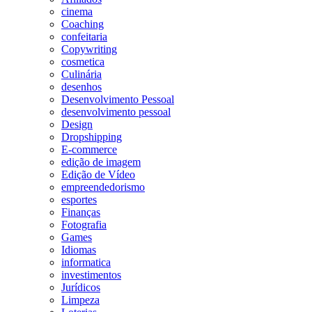
cinema
Coaching
confeitaria
Copywriting
cosmetica
Culinária
desenhos
Desenvolvimento Pessoal
desenvolvimento pessoal
Design
Dropshipping
E-commerce
edição de imagem
Edição de Vídeo
empreendedorismo
esportes
Finanças
Fotografia
Games
Idiomas
informatica
investimentos
Jurídicos
Limpeza