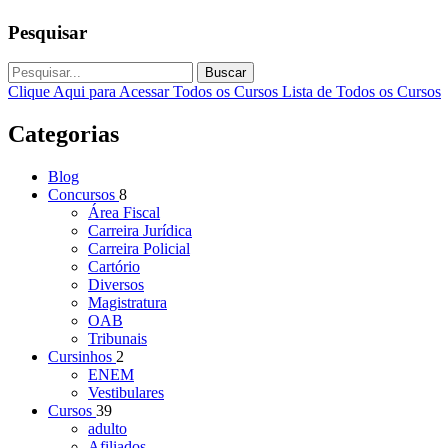
Pesquisar
Buscar
Clique Aqui para Acessar Todos os Cursos
Lista de Todos os Cursos
Categorias
Blog
Concursos
8
Área Fiscal
Carreira Jurídica
Carreira Policial
Cartório
Diversos
Magistratura
OAB
Tribunais
Cursinhos
2
ENEM
Vestibulares
Cursos
39
adulto
Afiliados