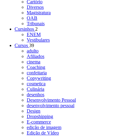
Cartório
Diversos
Magistratura
OAB
Tribunais
Cursinhos
2
ENEM
Vestibulares
Cursos
39
adulto
Afiliados
cinema
Coaching
confeitaria
Copywriting
cosmetica
Culinária
desenhos
Desenvolvimento Pessoal
desenvolvimento pessoal
Design
Dropshipping
E-commerce
edição de imagem
Edição de Vídeo