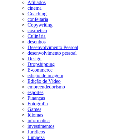
Afiliados
cinema
Coaching
confeitaria
Copywriting
cosmetica
Culinária
desenhos
Desenvolvimento Pessoal
desenvolvimento pessoal
Design
Dropshipping
E-commerce
edição de imagem
Edição de Vídeo
empreendedorismo
esportes
Finanças
Fotografia
Games
Idiomas
informatica
investimentos
Jurídicos
Limpeza