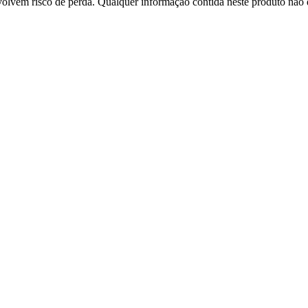
nvolvem risco de perda. Qualquer informação contida neste produto não d