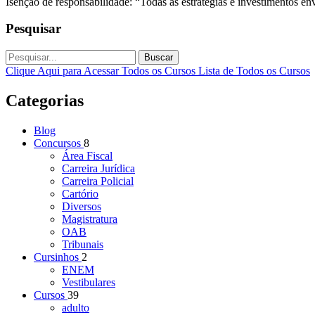
Isenção de responsabilidade: “Todas as estratégias e investimentos e
Pesquisar
Buscar
Clique Aqui para Acessar Todos os Cursos
Lista de Todos os Cursos
Categorias
Blog
Concursos
8
Área Fiscal
Carreira Jurídica
Carreira Policial
Cartório
Diversos
Magistratura
OAB
Tribunais
Cursinhos
2
ENEM
Vestibulares
Cursos
39
adulto