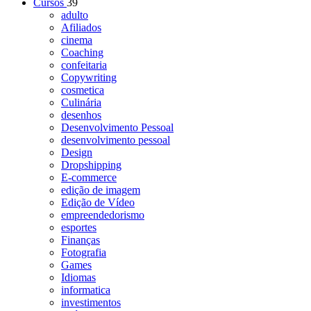
Cursos
39
adulto
Afiliados
cinema
Coaching
confeitaria
Copywriting
cosmetica
Culinária
desenhos
Desenvolvimento Pessoal
desenvolvimento pessoal
Design
Dropshipping
E-commerce
edição de imagem
Edição de Vídeo
empreendedorismo
esportes
Finanças
Fotografia
Games
Idiomas
informatica
investimentos