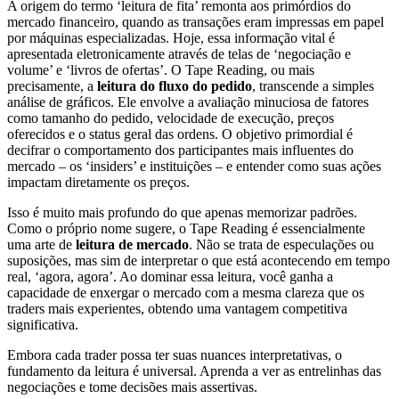
A origem do termo ‘leitura de fita’ remonta aos primórdios do
mercado financeiro, quando as transações eram impressas em papel
por máquinas especializadas. Hoje, essa informação vital é
apresentada eletronicamente através de telas de ‘negociação e
volume’ e ‘livros de ofertas’. O Tape Reading, ou mais
precisamente, a
leitura do fluxo do pedido
, transcende a simples
análise de gráficos. Ele envolve a avaliação minuciosa de fatores
como tamanho do pedido, velocidade de execução, preços
oferecidos e o status geral das ordens. O objetivo primordial é
decifrar o comportamento dos participantes mais influentes do
mercado – os ‘insiders’ e instituições – e entender como suas ações
impactam diretamente os preços.
Isso é muito mais profundo do que apenas memorizar padrões.
Como o próprio nome sugere, o Tape Reading é essencialmente
uma arte de
leitura de mercado
. Não se trata de especulações ou
suposições, mas sim de interpretar o que está acontecendo em tempo
real, ‘agora, agora’. Ao dominar essa leitura, você ganha a
capacidade de enxergar o mercado com a mesma clareza que os
traders mais experientes, obtendo uma vantagem competitiva
significativa.
Embora cada trader possa ter suas nuances interpretativas, o
fundamento da leitura é universal. Aprenda a ver as entrelinhas das
negociações e tome decisões mais assertivas.