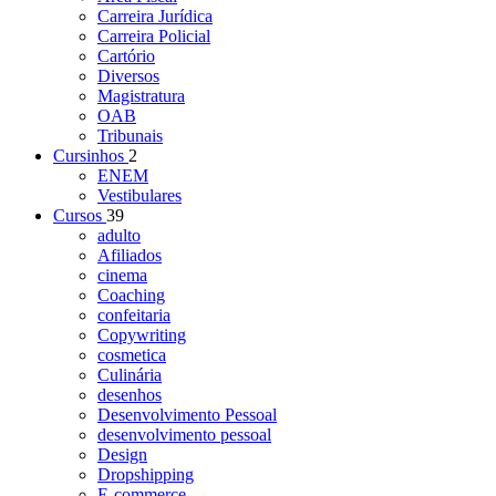
Carreira Jurídica
Carreira Policial
Cartório
Diversos
Magistratura
OAB
Tribunais
Cursinhos
2
ENEM
Vestibulares
Cursos
39
adulto
Afiliados
cinema
Coaching
confeitaria
Copywriting
cosmetica
Culinária
desenhos
Desenvolvimento Pessoal
desenvolvimento pessoal
Design
Dropshipping
E-commerce