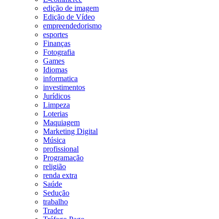
edição de imagem
Edição de Vídeo
empreendedorismo
esportes
Finanças
Fotografia
Games
Idiomas
informatica
investimentos
Jurídicos
Limpeza
Loterias
Maquiagem
Marketing Digital
Música
profissional
Programação
religião
renda extra
Saúde
Sedução
trabalho
Trader