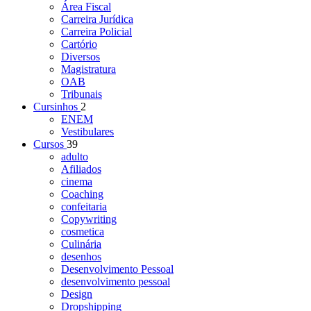
Área Fiscal
Carreira Jurídica
Carreira Policial
Cartório
Diversos
Magistratura
OAB
Tribunais
Cursinhos
2
ENEM
Vestibulares
Cursos
39
adulto
Afiliados
cinema
Coaching
confeitaria
Copywriting
cosmetica
Culinária
desenhos
Desenvolvimento Pessoal
desenvolvimento pessoal
Design
Dropshipping