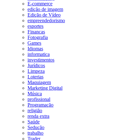
E-commerce
edição de imagem
Edição de Vídeo
empreendedorismo
esportes
Finanças
Fotografia
Games
Idiomas
informatica
investimentos
Jurídicos
Limpeza
Loterias
Maquiagem
Marketing Digital
Música
profissional
Programação
religião
renda extra
Saúde
Sedução
trabalho
Trader