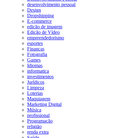
desenvolvimento pessoal
Design
Dropshipping
E-commerce
edição de imagem
Edição de Vídeo
empreendedorismo
esportes
Finanças
Fotografia
Games
Idiomas
informatica
investimentos
Jurídicos
Limpeza
Loterias
Maquiagem
Marketing Digital
Música
profissional
Programação
religião
renda extra
Saúde