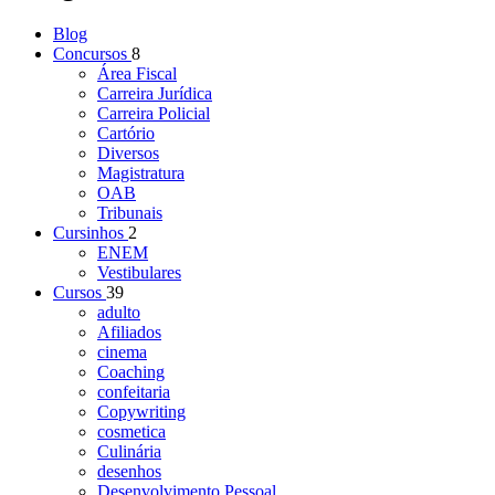
Blog
Concursos
8
Área Fiscal
Carreira Jurídica
Carreira Policial
Cartório
Diversos
Magistratura
OAB
Tribunais
Cursinhos
2
ENEM
Vestibulares
Cursos
39
adulto
Afiliados
cinema
Coaching
confeitaria
Copywriting
cosmetica
Culinária
desenhos
Desenvolvimento Pessoal