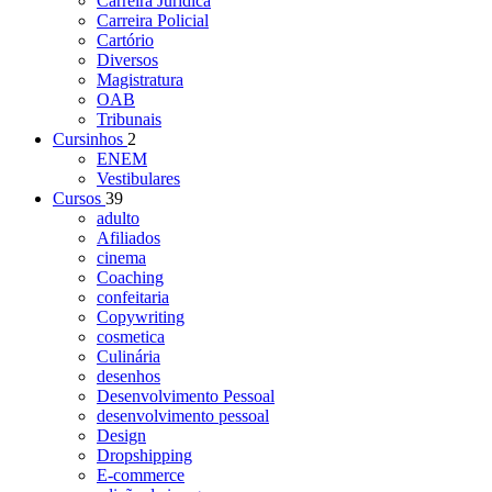
Carreira Jurídica
Carreira Policial
Cartório
Diversos
Magistratura
OAB
Tribunais
Cursinhos
2
ENEM
Vestibulares
Cursos
39
adulto
Afiliados
cinema
Coaching
confeitaria
Copywriting
cosmetica
Culinária
desenhos
Desenvolvimento Pessoal
desenvolvimento pessoal
Design
Dropshipping
E-commerce