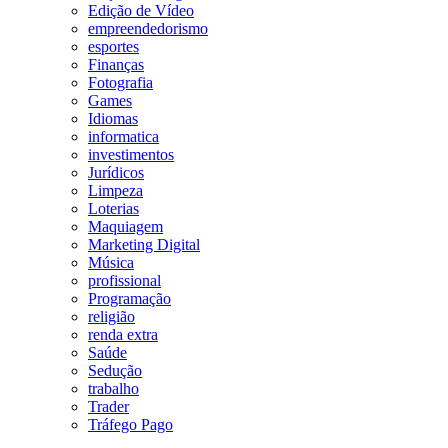
Edição de Vídeo
empreendedorismo
esportes
Finanças
Fotografia
Games
Idiomas
informatica
investimentos
Jurídicos
Limpeza
Loterias
Maquiagem
Marketing Digital
Música
profissional
Programação
religião
renda extra
Saúde
Sedução
trabalho
Trader
Tráfego Pago