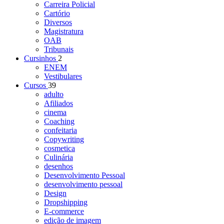
Carreira Policial
Cartório
Diversos
Magistratura
OAB
Tribunais
Cursinhos
2
ENEM
Vestibulares
Cursos
39
adulto
Afiliados
cinema
Coaching
confeitaria
Copywriting
cosmetica
Culinária
desenhos
Desenvolvimento Pessoal
desenvolvimento pessoal
Design
Dropshipping
E-commerce
edição de imagem