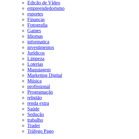
Edição de Vídeo
empreendedorismo
esportes
Finanças
Fotografia
Games
Idiomas
informatica
investimentos
Jurídicos
Limpeza
Loterias
Maquiagem
Marketing Digital
Música
profissional
Programação
religião
renda extra
Saúde
Sedução
trabalho
Trader
Tráfego Pago