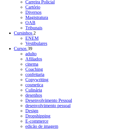
Carreira Policial
Cartório
Diversos
Magistratura
OAB
Tribunais
Cursinhos
2
ENEM
Vestibulares
Cursos
39
adulto
Afiliados
cinema
Coaching
confeitaria
Copywriting
cosmetica
Culinária
desenhos
Desenvolvimento Pessoal
desenvolvimento pessoal
Design
Dropshipping
E-commerce
edição de imagem