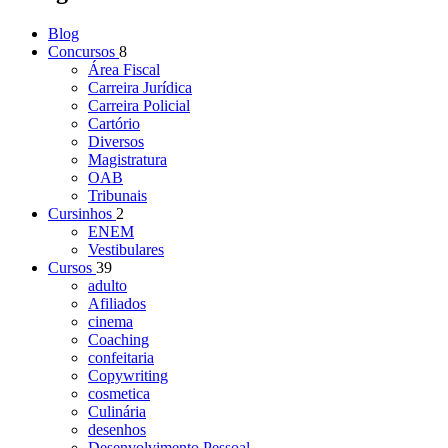
Blog
Concursos
8
Área Fiscal
Carreira Jurídica
Carreira Policial
Cartório
Diversos
Magistratura
OAB
Tribunais
Cursinhos
2
ENEM
Vestibulares
Cursos
39
adulto
Afiliados
cinema
Coaching
confeitaria
Copywriting
cosmetica
Culinária
desenhos
Desenvolvimento Pessoal