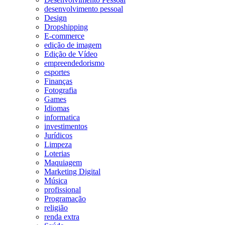
desenvolvimento pessoal
Design
Dropshipping
E-commerce
edição de imagem
Edição de Vídeo
empreendedorismo
esportes
Finanças
Fotografia
Games
Idiomas
informatica
investimentos
Jurídicos
Limpeza
Loterias
Maquiagem
Marketing Digital
Música
profissional
Programação
religião
renda extra