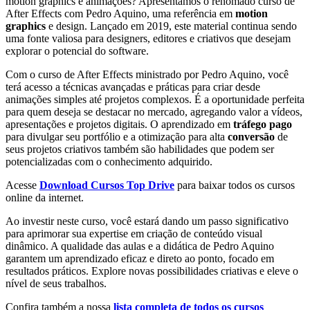
motion graphics e animações? Apresentamos o renomado curso de
After Effects com Pedro Aquino, uma referência em
motion
graphics
e design. Lançado em 2019, este material continua sendo
uma fonte valiosa para designers, editores e criativos que desejam
explorar o potencial do software.
Com o curso de After Effects ministrado por Pedro Aquino, você
terá acesso a técnicas avançadas e práticas para criar desde
animações simples até projetos complexos. É a oportunidade perfeita
para quem deseja se destacar no mercado, agregando valor a vídeos,
apresentações e projetos digitais. O aprendizado em
tráfego pago
para divulgar seu portfólio e a otimização para alta
conversão
de
seus projetos criativos também são habilidades que podem ser
potencializadas com o conhecimento adquirido.
Acesse
Download Cursos Top Drive
para baixar todos os cursos
online da internet.
Ao investir neste curso, você estará dando um passo significativo
para aprimorar sua expertise em criação de conteúdo visual
dinâmico. A qualidade das aulas e a didática de Pedro Aquino
garantem um aprendizado eficaz e direto ao ponto, focado em
resultados práticos. Explore novas possibilidades criativas e eleve o
nível de seus trabalhos.
Confira também a nossa
lista completa de todos os cursos