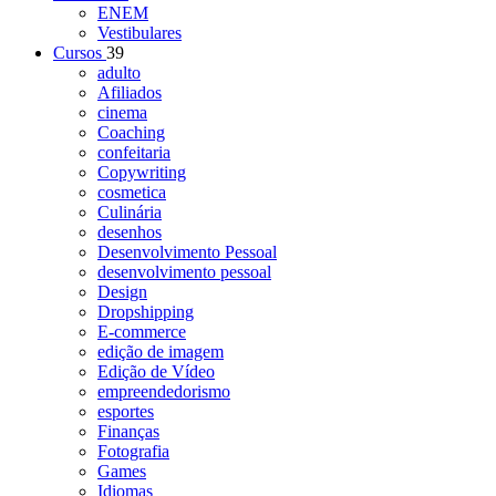
ENEM
Vestibulares
Cursos
39
adulto
Afiliados
cinema
Coaching
confeitaria
Copywriting
cosmetica
Culinária
desenhos
Desenvolvimento Pessoal
desenvolvimento pessoal
Design
Dropshipping
E-commerce
edição de imagem
Edição de Vídeo
empreendedorismo
esportes
Finanças
Fotografia
Games
Idiomas