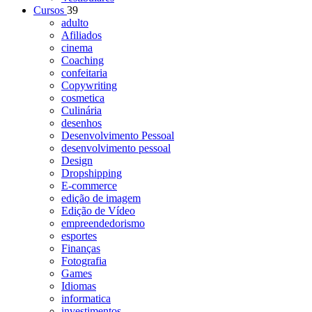
Cursos
39
adulto
Afiliados
cinema
Coaching
confeitaria
Copywriting
cosmetica
Culinária
desenhos
Desenvolvimento Pessoal
desenvolvimento pessoal
Design
Dropshipping
E-commerce
edição de imagem
Edição de Vídeo
empreendedorismo
esportes
Finanças
Fotografia
Games
Idiomas
informatica
investimentos