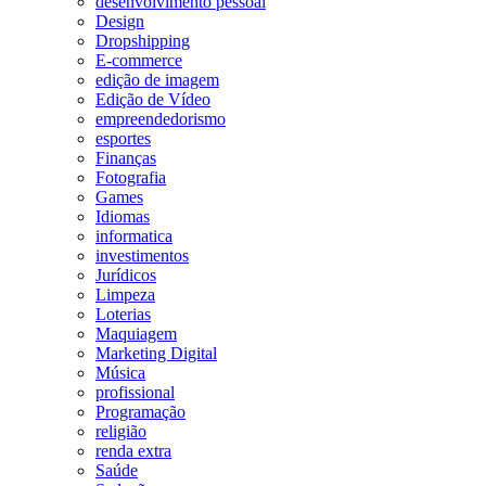
desenvolvimento pessoal
Design
Dropshipping
E-commerce
edição de imagem
Edição de Vídeo
empreendedorismo
esportes
Finanças
Fotografia
Games
Idiomas
informatica
investimentos
Jurídicos
Limpeza
Loterias
Maquiagem
Marketing Digital
Música
profissional
Programação
religião
renda extra
Saúde