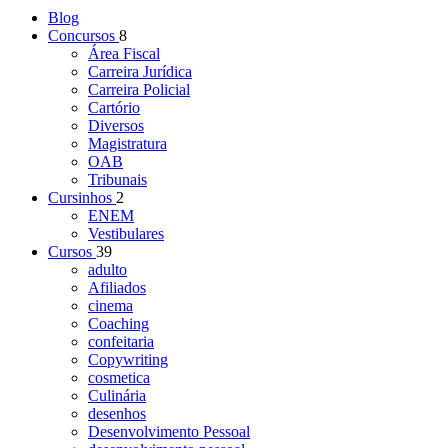
Blog
Concursos
8
Área Fiscal
Carreira Jurídica
Carreira Policial
Cartório
Diversos
Magistratura
OAB
Tribunais
Cursinhos
2
ENEM
Vestibulares
Cursos
39
adulto
Afiliados
cinema
Coaching
confeitaria
Copywriting
cosmetica
Culinária
desenhos
Desenvolvimento Pessoal