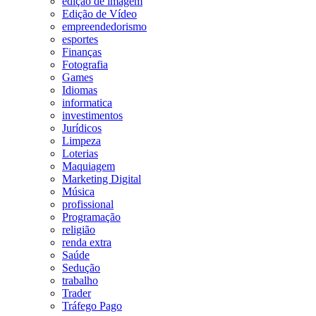
edição de imagem
Edição de Vídeo
empreendedorismo
esportes
Finanças
Fotografia
Games
Idiomas
informatica
investimentos
Jurídicos
Limpeza
Loterias
Maquiagem
Marketing Digital
Música
profissional
Programação
religião
renda extra
Saúde
Sedução
trabalho
Trader
Tráfego Pago