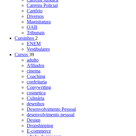
Carreira Policial
Cartório
Diversos
Magistratura
OAB
Tribunais
Cursinhos
2
ENEM
Vestibulares
Cursos
39
adulto
Afiliados
cinema
Coaching
confeitaria
Copywriting
cosmetica
Culinária
desenhos
Desenvolvimento Pessoal
desenvolvimento pessoal
Design
Dropshipping
E-commerce