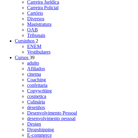
Carreira Jurídica
Carreira Policial
Cartório
Diversos
Magistratura
OAB
Tribunais
Cursinhos
2
ENEM
Vestibulares
Cursos
39
adulto
Afiliados
cinema
Coaching
confeitaria
Copywriting
cosmetica
Culinária
desenhos
Desenvolvimento Pessoal
desenvolvimento pessoal
Design
Dropshipping
E-commerce