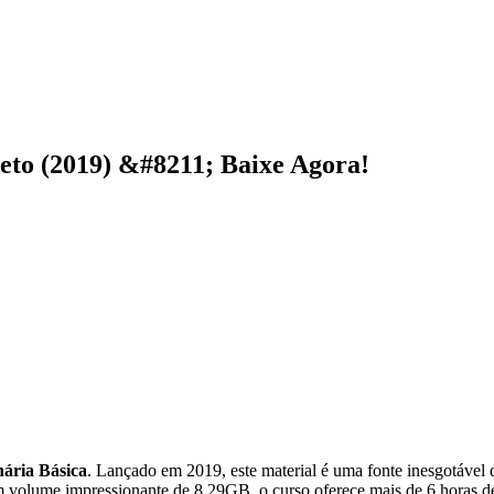
to (2019) &#8211; Baixe Agora!
ária Básica
. Lançado em 2019, este material é uma fonte inesgotável
volume impressionante de 8.29GB, o curso oferece mais de 6 horas de 