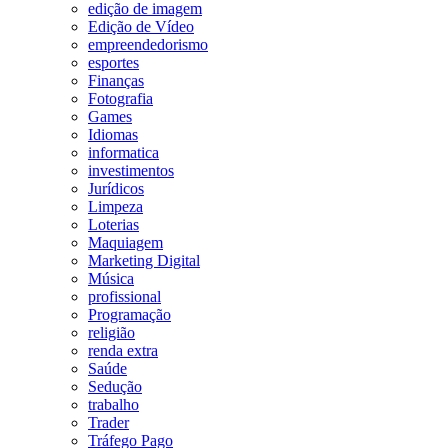
edição de imagem
Edição de Vídeo
empreendedorismo
esportes
Finanças
Fotografia
Games
Idiomas
informatica
investimentos
Jurídicos
Limpeza
Loterias
Maquiagem
Marketing Digital
Música
profissional
Programação
religião
renda extra
Saúde
Sedução
trabalho
Trader
Tráfego Pago