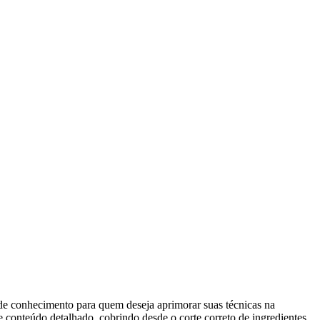
 de conhecimento para quem deseja aprimorar suas técnicas na
conteúdo detalhado, cobrindo desde o corte correto de ingredientes