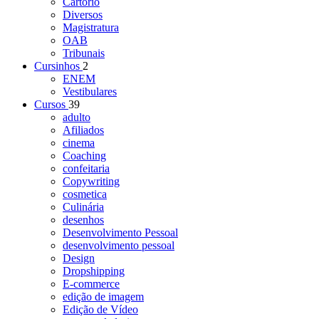
Cartório
Diversos
Magistratura
OAB
Tribunais
Cursinhos
2
ENEM
Vestibulares
Cursos
39
adulto
Afiliados
cinema
Coaching
confeitaria
Copywriting
cosmetica
Culinária
desenhos
Desenvolvimento Pessoal
desenvolvimento pessoal
Design
Dropshipping
E-commerce
edição de imagem
Edição de Vídeo